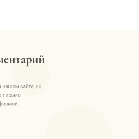
мментарий
 нашем сайте, но
о письмо
 формой